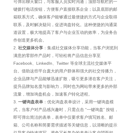
可弹出聊天窗口，与客服人员实时沟通；顶部导航栏的一
键拨打电话按钮，方便客户直接联系企业；以及底部的邮
箱联系方式，确保客户能够通过最便捷的方式与企业取得
联系，及时解决疑问，促进询盘转化。这种便捷的沟通渠
道设置，极大地提高了客户与企业互动的效率，为业务合
作创造更多机会。
社交媒体分享
：集成社交媒体分享功能，当客户浏览到
满意的零部件产品时，可轻松将产品信息分享至
Facebook、LinkedIn、Twitter 等全球主流社交媒体平
台。借助这些平台庞大的用户群体和强大的社交传播力，
企业品牌与产品能够迅速扩散，吸引更多潜在客户关注，
提升品牌知名度与影响力，同时也为网站带来更多的外部
流量，增加询盘机会，加速客户转化进程。
一键询盘表单
：优化询盘表单设计，采用一键询盘模
式，当客户对产品感兴趣时，只需点击 “一键询盘” 按钮，
即可弹出简洁的表单，表单中仅要求客户填写姓名、邮
箱、公司名称和简要需求描述等关键信息，以清晰的提示
引导客户快速填写，避免冗长复杂的表单让客户望而却