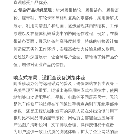
直观感受产品优势。
复杂产品拆解呈现
：针对履带惰轮、履带链条、履带滚
轮、履带鞋、车轮卡环等相对复杂的零部件，采用拆解式
展示。利用高清图片和动画，逐步呈现其内部结构、工作
原理以及在整体机械系统中的协同运作过程。例如，在履
带链条页面，展示链条的高强度材质、特殊的链接设计如
何适应恶劣的工作环境，实现高效动力传输且经久耐用。
通过这种深度展示，让全球客户全面、清晰地了解产品价
值，增强对企业产品的信任。
响应式布局，适配全设备浏览体验
随着移动办公与远程采购的普及，确保网站在各类设备上
完美呈现至关重要。哟派出海采用响应式布局技术，使网
站能够自动适配手机、平板、电脑等不同屏幕尺寸。无论
是汽车维修厂的技师在车间通过手机查询刹车系统零部件
参数，还是工程机械制造商的采购人员在外出洽谈时用平
板对比不同品牌的履带滚轮，网站页面都能自适应屏幕，
产品图片清晰锐利、文字排版合理、操作按钮易于点击，
为用户提供一致且优质的浏览体验，扩大了企业网站的潜