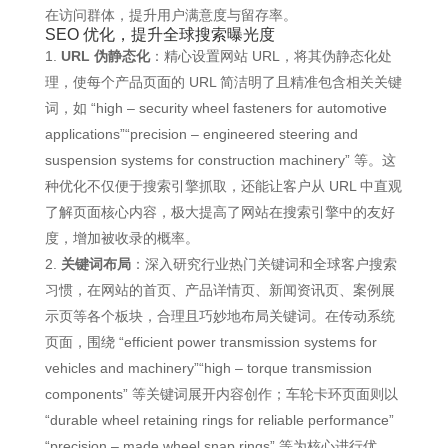
在访问群体，提升用户满意度与留存率。
SEO 优化，提升全球搜索曝光度
URL 伪静态化
：精心设置网站 URL，将其伪静态化处
理，使每个产品页面的 URL 简洁明了且精准包含相关关键
词，如 “high – security wheel fasteners for automotive
applications”“precision – engineered steering and
suspension systems for construction machinery” 等。这
种优化不仅便于搜索引擎抓取，还能让客户从 URL 中直观
了解页面核心内容，极大提高了网站在搜索引擎中的友好
度，增加被收录的概率。
关键词布局
：深入研究行业热门关键词和全球客户搜索
习惯，在网站的首页、产品详情页、新闻资讯页、案例展
示页等各个板块，合理且巧妙地布局关键词。在传动系统
页面，围绕 “efficient power transmission systems for
vehicles and machinery”“high – torque transmission
components” 等关键词展开内容创作；车轮卡环页面则以
“durable wheel retaining rings for reliable performance”
“precision – made wheel snap rings” 等为核心进行优