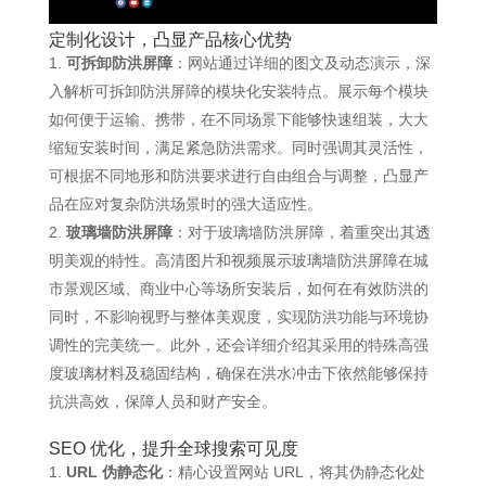
定制化设计，凸显产品核心优势
可拆卸防洪屏障
：网站通过详细的图文及动态演示，深
入解析可拆卸防洪屏障的模块化安装特点。展示每个模块
如何便于运输、携带，在不同场景下能够快速组装，大大
缩短安装时间，满足紧急防洪需求。同时强调其灵活性，
可根据不同地形和防洪要求进行自由组合与调整，凸显产
品在应对复杂防洪场景时的强大适应性。
玻璃墙防洪屏障
：对于玻璃墙防洪屏障，着重突出其透
明美观的特性。高清图片和视频展示玻璃墙防洪屏障在城
市景观区域、商业中心等场所安装后，如何在有效防洪的
同时，不影响视野与整体美观度，实现防洪功能与环境协
调性的完美统一。此外，还会详细介绍其采用的特殊高强
度玻璃材料及稳固结构，确保在洪水冲击下依然能够保持
抗洪高效，保障人员和财产安全。
SEO 优化，提升全球搜索可见度
URL 伪静态化
：精心设置网站 URL，将其伪静态化处