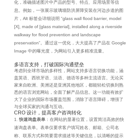
化，准确描述图片中产品的型号、特点、应用场景等信
息。例如，一张展示玻璃墙防洪屏障安装在河边步道的图
片，Alt 标签会详细说明 “glass wall flood barrier, model
[X], made of [glass material], installed along a riverside
walkway for flood prevention and landscape
preservation”。通过这一优化，大大提高了产品在 Google
Image 中的曝光度，为网站引入更多精准流量。
多语言支持，打破国际沟通壁垒
考虑到全球市场的多样性，网站支持多语言切换功能，涵
盖英语、西班牙语、法语、德语等多种主流语言。无论买
家来自欧洲、美洲还是亚洲其他地区，都能轻松切换到熟
悉的语言浏览网站，全面了解产品信息。这一功能有效扩
大了企业的国际市场覆盖范围，消除了语言障碍，增强了
与全球买家的沟通与互动。
CRO 设计，提高客户咨询转化
快速询盘表单
：在网站的显著位置，设置简洁高效的快
速询盘表单。表单仅要求客户填写姓名、邮箱、公司名
称、联系方式和简要需求描述等关键信息，以清晰的提示